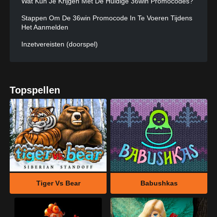
Wat Kun Je Krijgen Met De Huidige 36win Promocodes?
Stappen Om De 36win Promocode In Te Voeren Tijdens
Het Aanmelden
Inzetvereisten (doorspel)
Leeftijd En Wettelijk Spel
Herlaadbonussen, Cashback En Vip-Beloningen Voor
Regelmatige Spelers
Topspellen
Hoe Werken Stortingsdrempel En Bonusplafond Samen
Tiger Vs Bear
Babushkas