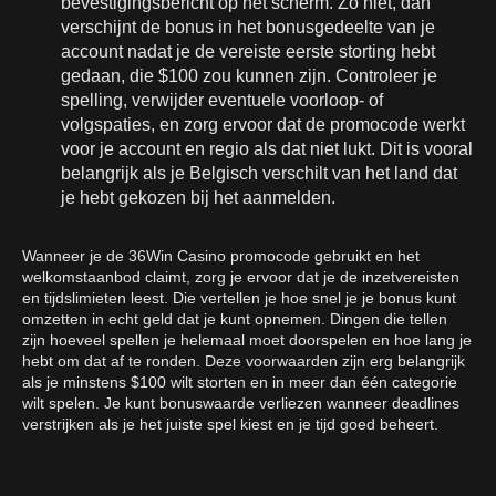
bevestigingsbericht op het scherm. Zo niet, dan
verschijnt de bonus in het bonusgedeelte van je
account nadat je de vereiste eerste storting hebt
gedaan, die $100 zou kunnen zijn. Controleer je
spelling, verwijder eventuele voorloop- of
volgspaties, en zorg ervoor dat de promocode werkt
voor je account en regio als dat niet lukt. Dit is vooral
belangrijk als je Belgisch verschilt van het land dat
je hebt gekozen bij het aanmelden.
Wanneer je de 36Win Casino promocode gebruikt en het
welkomstaanbod claimt, zorg je ervoor dat je de inzetvereisten
en tijdslimieten leest. Die vertellen je hoe snel je je bonus kunt
omzetten in echt geld dat je kunt opnemen. Dingen die tellen
zijn hoeveel spellen je helemaal moet doorspelen en hoe lang je
hebt om dat af te ronden. Deze voorwaarden zijn erg belangrijk
als je minstens $100 wilt storten en in meer dan één categorie
wilt spelen. Je kunt bonuswaarde verliezen wanneer deadlines
verstrijken als je het juiste spel kiest en je tijd goed beheert.