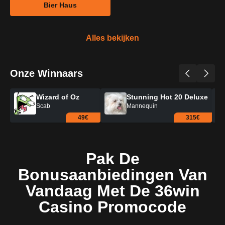
Bier Haus
Alles bekijken
Onze Winnaars
Wizard of Oz
Stunning Hot 20 Deluxe
Scab
Mannequin
49€
315€
Pak De
Bonusaanbiedingen Van
Vandaag Met De 36win
Casino Promocode