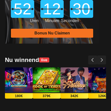
52
12
28
Uren
Minuten
Seconden
Bonus Nu Claimen
Nu winnend
180€
379€
342€
126€