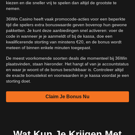
kiezen en die sneller vrij te spelen dan altijd de grootste te
nemen.
36Win Casino heeft vaak promocode-acties voor een beperkte
tijd die spelers extra bonuswaarde geven bovenop hun gewone
pakketten. Je kunt deze aanbiedingen snel activeren: voer de
code in wanneer je je aanmeldt of bij de kassa, doe een
kwalificerende storting van minstens €20, en de bonus wordt
meteen of binnen enkele minuten toegepast.
De meest voorkomende soorten deals die momenteel bij 36Win
plaatsvinden, staan hieronder. Het hangt af van je accountstatus
en waar je woont of de bonus beschikbaar is. Controleer altijd
de exacte bonustekst en voorwaarden in je kassa voordat je een
storting doet.
Claim Je Bonus Nu
Wat Kun Je Krijgen Met