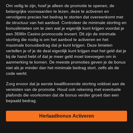
Om veilig te zijn, hoef je alleen de promotie te openen, de
belangrijke voorwaarden te lezen, deze te activeren en
vervolgens precies het bedrag te storten dat overeenkomt met
de structuur van het aanbod. Controleer de minimale storting en
bonuslimieten om te zien wat je eigenlijk kunt krijgen voordat je
een 36Win Casino promocode invoert. Dit zijn de minimale
storting die nodig is om het aanbod te activeren en het
maximale bonusbedrag dat je kunt krijgen. Deze limieten
vertellen je of je de deal eigenlijk kunt krijgen met het geld dat je
bij de hand hebt of dat je meer geld moet toevoegen om in
aanmerking te komen. De meeste promoties geven je de bonus
niet als je minder dan het minimale bedrag stort, zelfs als de
code werkt.
Zorg ervoor dat je eerste kwalificerende storting voldoet aan de
vereisten van de promotie. Houd ook rekening met eventuele
plafonds die voorkomen dat de bonus verder groeit dan een
bepaald bedrag.
Herlaadbonus Activeren