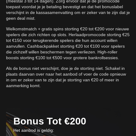
(meestal 3 tot 14 dagen). Zorg ervoor dat je de promocode
toepast voordat je je betaling bevestigt en dat het bonuslabel
verschijnt in de kassasamenvatting om er zeker van te zijn dat je
geen deal mist.
Welkomstmatch + gratis spins storting €20 tot €200 voor nieuwe
spelers die zich richten op slots. Herlaadpromocode storting €25
tot €150 voor terugkerende spelers die hun account willen
aanvullen. Cashbackpakket storting €20 tot €100 voor spelers
die zichzelf willen beschermen tegen verliezen. High-roller
boosts storting €100 tot €500 voor grotere bankrollsessies.
Als de bonus niet verschijnt, doe je de storting niet. Schakel in
plaats daarvan over naar het aanbod of voer de code opnieuw
in om er zeker van te zijn dat je storting van €20 of meer in
aanmerking komt.
Bonus Tot €200
Het aanbod is geldig: