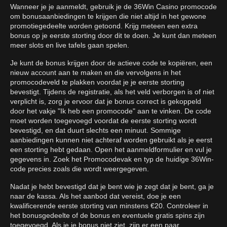
Wanneer je je aanmeldt, gebruik je de 36Win Casino promocode
om bonusaanbiedingen te krijgen die niet altijd in het gewone
promotiegedeelte worden getoond. Krijg meteen een extra
bonus op je eerste storting door dit te doen. Je kunt dan meteen
meer slots en live tafels gaan spelen.
Je kunt de bonus krijgen door de actieve code te kopiëren, een
nieuw account aan te maken en die vervolgens in het
promocodeveld te plakken voordat je je eerste storting
bevestigt. Tijdens de registratie, als het veld verborgen is of niet
verplicht is, zorg je ervoor dat je bonus correct is gekoppeld
door het vakje "Ik heb een promocode" aan te vinken. De code
moet worden toegevoegd voordat de eerste storting wordt
bevestigd, en dat duurt slechts een minuut. Sommige
aanbiedingen kunnen niet achteraf worden gebruikt als je eerst
een storting hebt gedaan. Open het aanmeldformulier en vul je
gegevens in. Zoek het Promocodevak en typ de huidige 36Win-
code precies zoals die wordt weergegeven.
Nadat je hebt bevestigd dat je bent wie je zegt dat je bent, ga je
naar de kassa. Als het aanbod dat vereist, doe je een
kwalificerende eerste storting van minstens €20. Controleer in
het bonusgedeelte of de bonus en eventuele gratis spins zijn
toegevoegd. Als je je bonus niet ziet, zijn er een paar