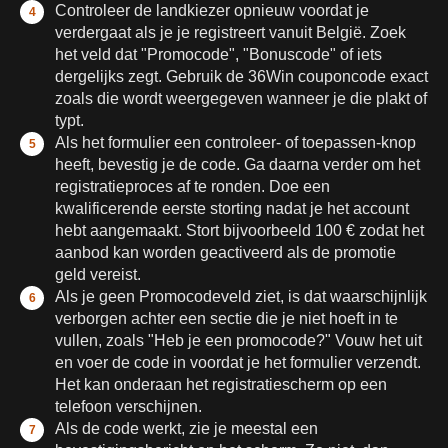
Controleer de landkiezer opnieuw voordat je
verdergaat als je je registreert vanuit België. Zoek
het veld dat "Promocode", "Bonuscode" of iets
dergelijks zegt. Gebruik de 36Win couponcode exact
zoals die wordt weergegeven wanneer je die plakt of
typt.
Als het formulier een controleer- of toepassen-knop
heeft, bevestig je de code. Ga daarna verder om het
registratieproces af te ronden. Doe een
kwalificerende eerste storting nadat je het account
hebt aangemaakt. Stort bijvoorbeeld 100 € zodat het
aanbod kan worden geactiveerd als de promotie
geld vereist.
Als je geen Promocodeveld ziet, is dat waarschijnlijk
verborgen achter een sectie die je niet hoeft in te
vullen, zoals "Heb je een promocode?" Vouw het uit
en voer de code in voordat je het formulier verzendt.
Het kan onderaan het registratiescherm op een
telefoon verschijnen.
Als de code werkt, zie je meestal een