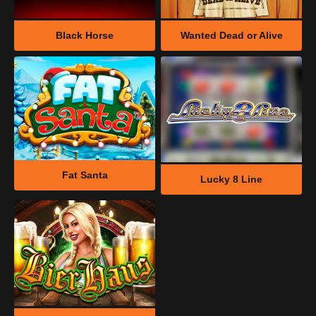
Black Horse
Wanted Dead or Alive
Fat Santa
Lucky 8 Line