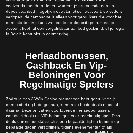
voordat je je winsten kunt opnemen. Controleer deze
veelvoorkomende redenen waarom je promocode een no-
deposit aanbod mogelijk niet automatisch activeert: de code is
verlopen; de campagne is alleen voor gebruikers die voor het
eerst storten in plaats van echte no-deposit gebruikers; je
account heeft al een vergelijkbaar aanbod geclaimd; of je regio
in België komt niet in aanmerking.
Herlaadbonussen,
Cashback En Vip-
Beloningen Voor
Regelmatige Spelers
Zodra je een 36Win Casino promocode hebt gebruikt en je
eerste storting hebt gedaan, komen de beste deals meestal
daarna. Deze omvatten doorlopende herlaadbonussen,
cashbackdeals en VIP-beloningen voor regelmatig spel. Deze
deals duren meestal slechts een bepaalde tijd en kunnen op
bepaalde dagen verschijnen, tijdens evenementen of als
gepersonaliseerde aanbiedingen in je account. Bekijk het