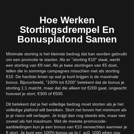
Hoe Werken
Stortingsdrempel En
Bonusplafond Samen
Minimale storting is het kleinste bedrag dat kan worden gebruikt
om een promotie te starten. Als er "storting €10" staat, werkt
een storting van €9 niet. Als je twee stortingen van €5 doet,
tellen die in sommige campagnes misschien niet als storting
€10. De hardste limiet op wat je kunt krijgen is de maximale
bonus. Bijvoorbeeld, "100% tot €200" betekent dat de bonus je
storting 1:1 matcht, maar dat die alleen tot €200 gaat, ongeacht
hoeveel je stort, €300 of €500.
Dit betekent dat je het volledige bedrag moet storten als je het
volledige plafond wilt bereiken. Stort net boven het minimum als
je je risico wilt verlagen. Je krijgt dan nog steeds iets, maar niet
zoveel als het maximum. Met de meeste promocode-
aanbiedingen kun je een bonus van €10 verwachten wanneer je
€ stort. Je kunt een 100% bonus up to (_sc0_)200 when you